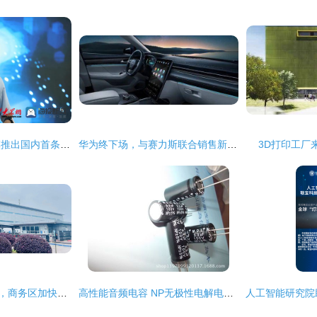
山东省博兴县兴福镇推出国内首条机器人低放固废分拣线
华为终下场，与赛力斯联合销售新车为哪般？
3D打印工厂
省级绿色工厂“上新”，商务区加快提升发展“含绿量”
高性能音频电容 NP无极性电解电容 3.3UF/100V – 专业品质与定制化方案