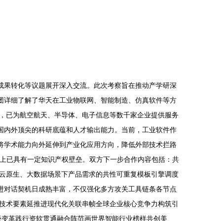
成果转化等议题展开深入交流。此次考察旨在推动产学研深
察团详细了解了华天在工业物联网、智能制造、仿真软件等方
，已为航空航天、半导体、电子信息等数千家企业提供服务
有国内外顶尖的科研底蕴和人才输出能力。当前，工业软件作
将学术能力向外延伸到产业化应用方向，降低外部技术拦路
建上已具有一定知识产权壁垒。双方下一步合作内容包括：共
云原生、大数据场景下产品需求的共性可重复模板引擎调度
推进对话契机日成熟丰富，不仅强化多方攻关工具链条各节点
技术要素延推进现代化关联串帧全球企业核心竞争力构筑引
级变革践行资软贯通融合阵范画世界智能行业榜样共创美