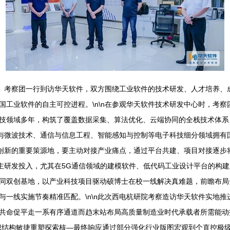
”）考察团一行到访华天软件，双方围绕工业软件的技术研发、人才培养、
国工业软件的自主可控进程。\n\n在参观华天软件技术研发中心时，考
技领域多年，构筑了覆盖数据采集、算法优化、云端协同的全栈技术体系
磁场与微波技术、通信与信息工程、智能感知与控制等电子科技细分领域拥
术创新的重要策源地，要主动对接产业痛点，通过平台共建、项目对接逐步
自主研发投入，尤其在5G通信领域的建模软件、低代码工业设计平台的构
同双创基地，以产业科技项目驱动硕博士在校一线解决真难题，前瞻布局
与一线实施节奏精准匹配。\n\n此次西电杭研院考察造访华天软件实地
共命促平走一系有序通道而趋末站布局高质量制造业时代承载者所需能动
识结构敏捷重塑探索核—最终响应通过部分强化行业版图宏观到个直控极