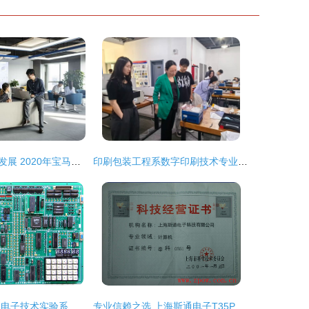
创新驱动高质量发展 2020年宝马集团在中国的成长密码与技术革新的深层联动
印刷包装工程系数字印刷技术专业教师团队访企拓岗 深耕电子科技领域技术开发新路径
启东东疆计算机 电子技术实验系统与科技创新的领航者
专业信赖之选 上海斯通电子T35P 40A(25KW)高性能继电器的深度解析