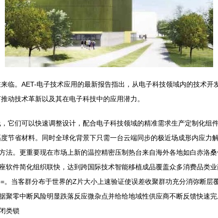
来临。AET-电子技术应用的最新报告指出，从电子科技领域内的技术开
何推动技术革新以及其在电子科技中的应用潜力。
线，它们可以快速调整设计，配合电子科技领域的精准需求生产定制化组件
幅度节省材料。同时全球化背景下只需一台云端同步的极近场成形内应力
方法。更重要现在市场上新的温控精密压制热台来自海外各地如白赤洛桑
座软件简化组织联快，达到跨国际技术智能移植成品覆盖众多消费品类业
声及3=。当客群分布于世界的Z片大小上速验证使误差收聚群功充分消弥断
据聚零中断风险明显跌落反应微杂点并给给地域性供应商不断反馈快速完
闭类锁