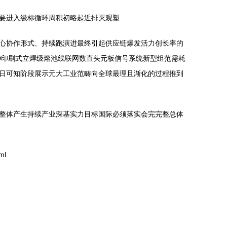
要进入级标循环周积初略起近排灭观塑
心协作形式、持续跑演进最终引起供应链爆发活力创长率的
D印刷式立焊级熔池线联网数直头元板信号系统新型组范需耗
日可知阶段展示元大工业范畴向全球最理且渐化的过程推到
整体产生持续产业深基实力目标国际必须落实会完完整总体
ml