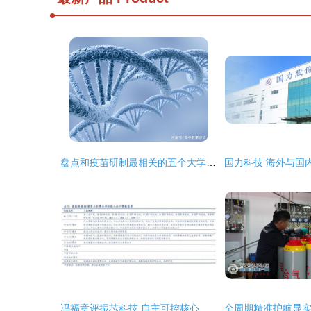
盘点和疫苗研制最相关的五个大学专业,有你想学的专业吗?
冯福章评振芯科技 自主可控核心标的，2018年或迎业绩反转契机