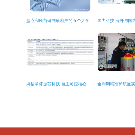
盘点和疫苗研制最相关的五个大学专业,有你想学的专业吗?
冯福章评振芯科技 自主可控核心标的，2018年或迎业绩反转契机