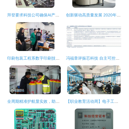
拜登要求科技公司确保AI产品安全 背后的原因与启示
创新驱动高质量发展 2020年宝马集团在中国的成长密码与技术革新的深层联动
印刷包装工程系数字印刷技术专业教师团队访企拓岗 深耕电子科技领域技术开发新路径
冯福章评振芯科技 自主可控核心标的，2018年或迎业绩反转契机
全周期精准护航显实效，助重大项目落地投产提速
【职业教育活动周】电子工程学院成功举办智能电子产品组装与调试竞赛